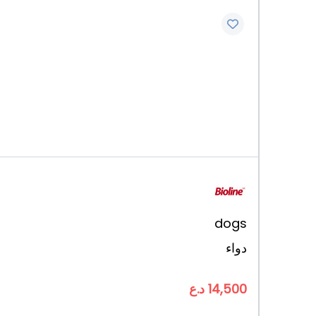
dogs
دواء
14,500 د.ع