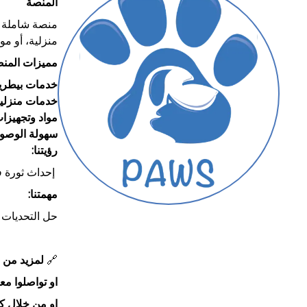
المنصة
منصة شاملة م
منزلية، أو مو
مميزات المن
خدمات بيطرية
خدمات منزلية
مواد وتجهيزات
سهولة الوصو
رؤيتنا:
إحداث ثورة في
مهمتنا:
حل التحديات د
🔗
لمزيد من ا
او تواصلوا معنا على ا
او من خلال كت