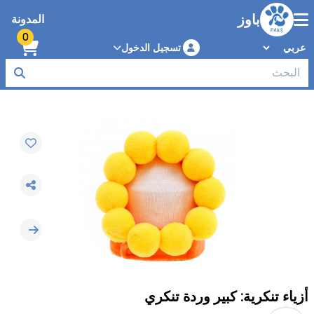
باوز
المدونة
0
تسجيل الدخول
أزياء تنكرية: كبير وردة تنكري