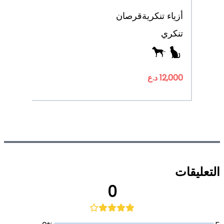
أزياء تنكرية
قرصان
تنكري
12,000 د.ع
التعليقات
0