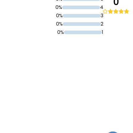
0
0%
4
0%
3
0%
2
0%
1