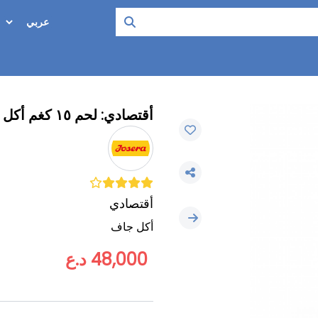
أقتصادي: لحم ١٥ كغم أكل جاف
أقتصادي
أكل جاف
48,000 د.ع