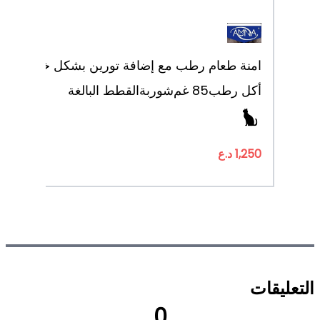
امنة طعام رطب مع إضافة تورين بشكل خاص
الدج
أكل رطب
85 غم
شوربة
القطط البالغة
1,250 د.ع
التعليقات
0