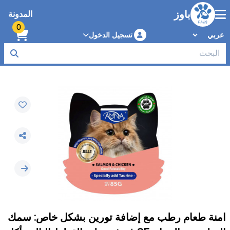
باوز
المدونة
0
تسجيل الدخول
امنة طعام رطب مع إضافة تورين بشكل خاص: سمك