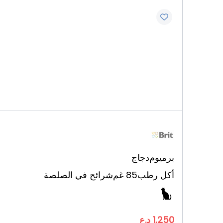
برميوم
دجاج
أكل رطب
85 غم
شرائح في الصلصة
1,250 د.ع