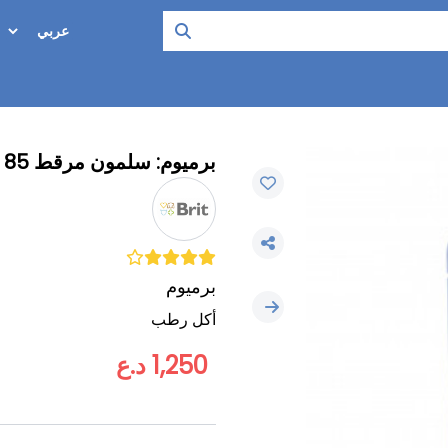
برميوم: سلمون مرقط 85 غم في جلي أكل رطب
برميوم
أكل رطب
1,250 د.ع