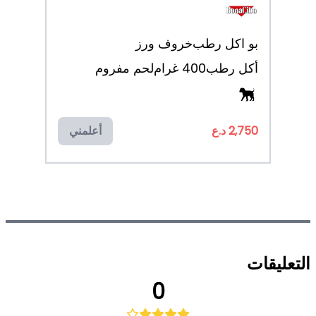
بو اكل رطب
خروف ورز
أكل رطب
400 غرام
لحم مفروم
2,750 د.ع
أعلمني
التعليقات
0