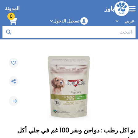
باوز
المدونة
0
تسجيل الدخول
بو اكل رطب : دواجن وبقر 100 غم في جلي أكل