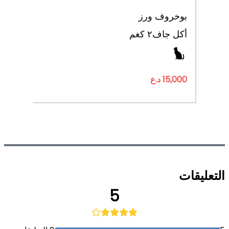
بو
خروف ورز
أكل جاف
٢ كغم
15,000 د.ع
التعليقات
5