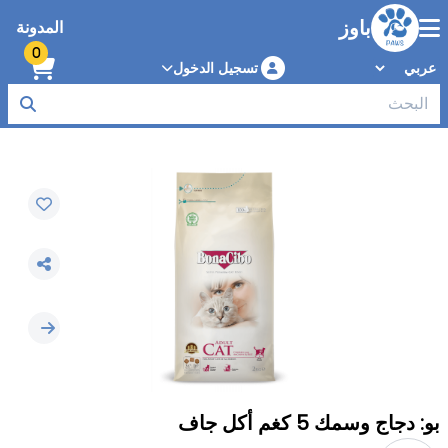
باوز
المدونة
0
تسجيل الدخول
بو: دجاج وسمك 5 كغم أكل جاف