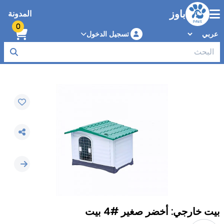
باوز
المدونة
0
تسجيل الدخول
بيت خارجي: أخضر صغير #4 بيت