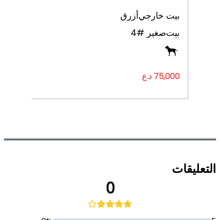
بيت خارجي
أزرق
بيت
صغير #4
75,000 د.ع
التعليقات
0