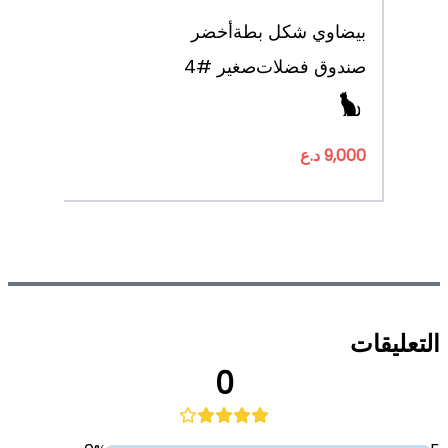
بيضاوي شكل بطة
أخضر
صندوق فضلات
صغير #4
9,000 د.ع
التعليقات
0