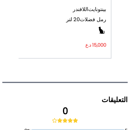
بينتونايت
اللافندر
رمل فضلات
20 لتر
15,000 د.ع
التعليقات
0