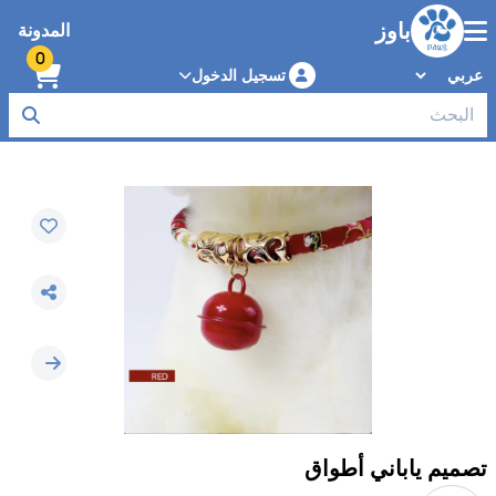
باوز
المدونة
0
تسجيل الدخول
تصميم ياباني ‌أطواق