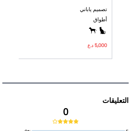
تصميم ياباني
‌أطواق
5,000 د.ع
التعليقات
0