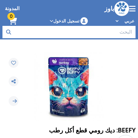
باوز
المدونة
0
تسجيل الدخول
BEEFY: ديك رومي قطع أكل رطب