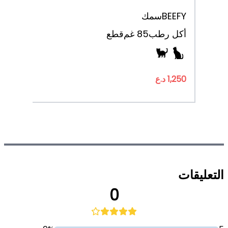
BEEFY
سمك
أكل رطب
85 غم
قطع
1,250 د.ع
التعليقات
0