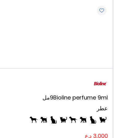
Bioline perfume 9ml
9مل
عطر
3,000 د.ع