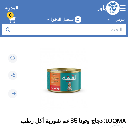
باوز
المدونة
0
تسجيل الدخول
LOQMA: دجاج وتونا 85 غم شوربة أكل رطب