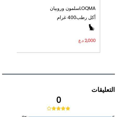
LOQMA
سلمون وروبيان
أكل رطب
400 غرام
2,000 د.ع
التعليقات
0